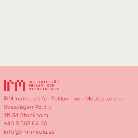
IRM Institutet för Reklam- och Mediestatistik
Sveavägen 45, 1 tr
111 34 Stockholm
+46 8 663 04 90
info@irm-media.se