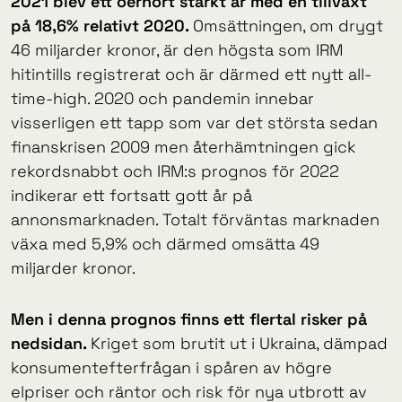
2021 blev ett oerhört starkt
år med en tillväxt
på 18,6% relativt 2020.
Omsättningen, om drygt
46 miljarder kronor, är den högsta som IRM
hitintills registrerat och är därmed ett nytt all-
time-high. 2020 och pandemin innebar
visserligen ett tapp som var det största sedan
finanskrisen 2009 men återhämtningen gick
rekordsnabbt och IRM:s prognos för 2022
indikerar ett fortsatt gott år på
annonsmarknaden. Totalt förväntas marknaden
växa med 5,9% och därmed omsätta 49
miljarder kronor.
Men i denna prognos finns ett flertal risker på
nedsidan.
Kriget som brutit ut i Ukraina, dämpad
konsumentefterfrågan i spåren av högre
elpriser och räntor och risk för nya utbrott av