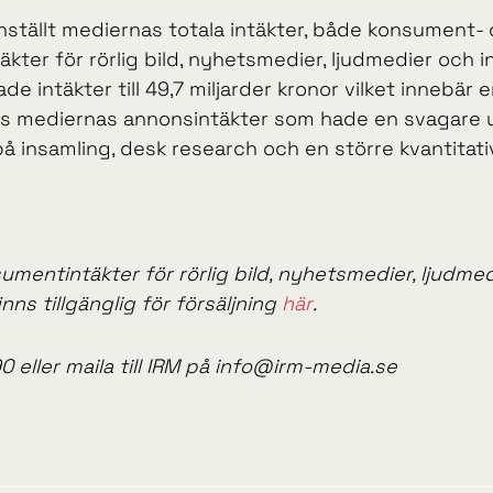
ställt mediernas totala intäkter, både konsument-
kter för rörlig bild, nyhetsmedier, ljudmedier och
 intäkter till 49,7 miljarder kronor vilket innebä
hos mediernas annonsintäkter som hade en svagare
 insamling, desk research och en större kvantitat
mentintäkter för rörlig bild, nyhetsmedier, ljudmedi
ns tillgänglig för försäljning
här
.
0 eller maila till IRM på info@irm-media.se