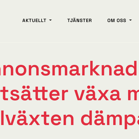
AKTUELLT
TJÄNSTER
OM OSS
nnonsmarknad
rtsätter växa 
illväxten dämp