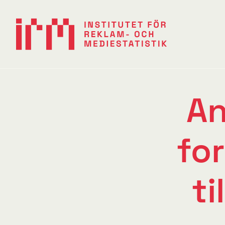
A
fo
t