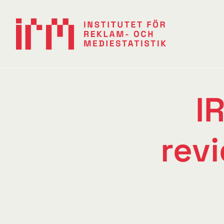
I
rev