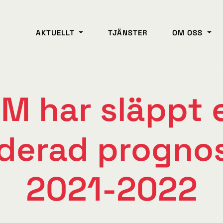
AKTUELLT
TJÄNSTER
OM OSS
RM har släppt 
iderad prognos
2021-2022