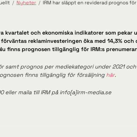
uellt
Nyheter
IRM har släppt en reviderad prognos fö
dra kvartalet och ekonomiska indikatorer som pekar
s förväntas reklaminvesteringen öka med 14,3% och
. Nu finns prognosen tillgänglig för IRM:s prenumer
 för samt prognos per mediekategori under 2021 och
ognosen finns tillgänglig för försäljning
här
.
 eller maila till IRM på info[a]irm-media.se