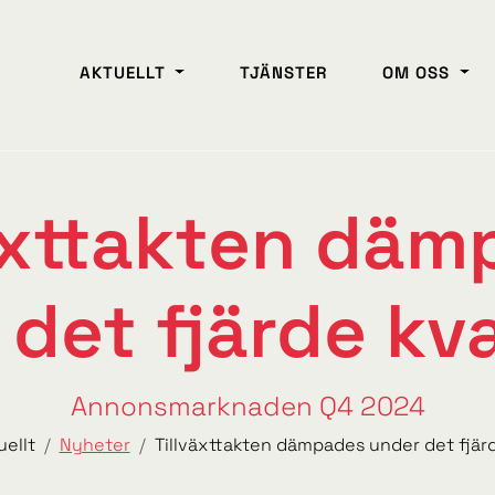
AKTUELLT
TJÄNSTER
OM OSS
äxttakten dä
det fjärde kv
Annonsmarknaden Q4 2024
uellt
Nyheter
Tillväxttakten dämpades under det fjärd