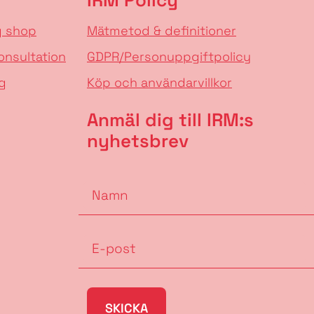
g shop
Mätmetod & definitioner
onsultation
GDPR/Personuppgiftpolicy
g
Köp och användarvillkor
Anmäl dig till IRM:s
nyhetsbrev
SKICKA