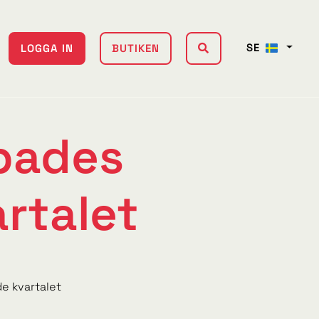
SE
LOGGA IN
BUTIKEN
mpades
artalet
e kvartalet