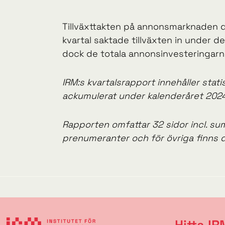
Tillväxttakten på annonsmarknaden dä
kvartal saktade tillväxten in under 
dock de totala annonsinvesteringarn
IRM:s kvartalsrapport innehåller stat
ackumulerat under kalenderåret 2024
Rapporten omfattar 32 sidor incl. sum
prenumeranter och för övriga finns d
Hitta IR