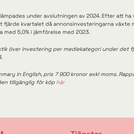
mpades under avslutningen av 2024. Efter att ha vä
det fjärde kvartalet då annonsinvesteringarna växte
a med 5,0% i jämförelse med 2023.
istik över investering per mediekategori under det 
.
mary in English, pris 7 900 kronor exkl moms. Rappor
en tillgänglig för köp
här
M
Tjänster