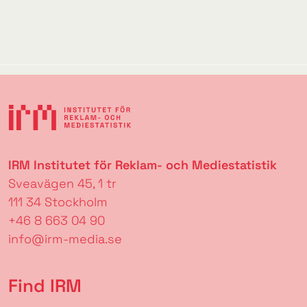
IRM Institutet för Reklam- och Mediestatistik
Sveavägen 45, 1 tr
111 34 Stockholm
+46 8 663 04 90
info@irm-media.se
Find IRM