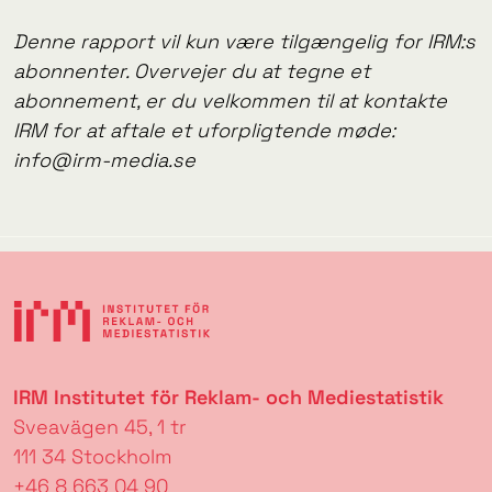
Denne rapport vil kun være tilgængelig for IRM:s
abonnenter. Overvejer du at tegne et
abonnement, er du velkommen til at kontakte
IRM for at aftale et uforpligtende møde:
info@irm-media.se
IRM Institutet för Reklam- och Mediestatistik
Sveavägen 45, 1 tr
111 34 Stockholm
+46 8 663 04 90