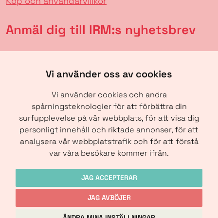
Köp och användarvillkor
Anmäl dig till IRM:s nyhetsbrev
Vi använder oss av cookies
Vi använder cookies och andra
spårningsteknologier för att förbättra din
surfupplevelse på vår webbplats, för att visa dig
personligt innehåll och riktade annonser, för att
analysera vår webbplatstrafik och för att förstå
SKICKA
var våra besökare kommer ifrån.
JAG ACCEPTERAR
JAG AVBÖJER
Copyright © IRM-Media 2024
ÄNDRA MINA INSTÄLLNINGAR