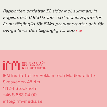
Rapporten omfattar 32 sidor incl. summary in
English, pris 6 900 kronor exkl moms. Rapporten
är nu tillgänglig för IRM:s prenumeranter och för
övriga finns den tillgänglig för köp
här
IRM Institutet för Reklam- och Mediestatistik
Sveavägen 45, 1 tr
111 34 Stockholm
+46 8 663 04 90
info@irm-media.se