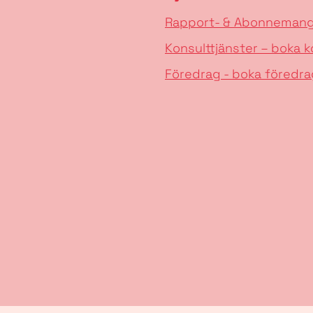
Rapport- & Abonneman
Konsulttjänster – boka k
Föredrag - boka föredra