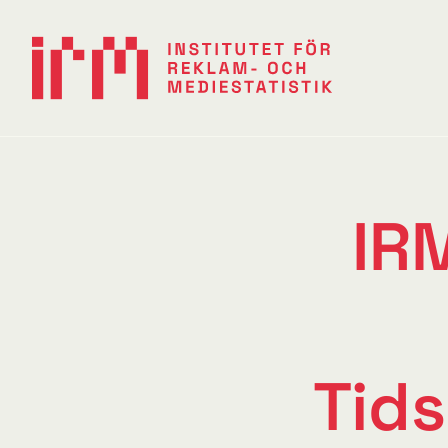
IRM gästar Sveriges Tidskrifter: Tidsskriftsbranschen
IR
Tids