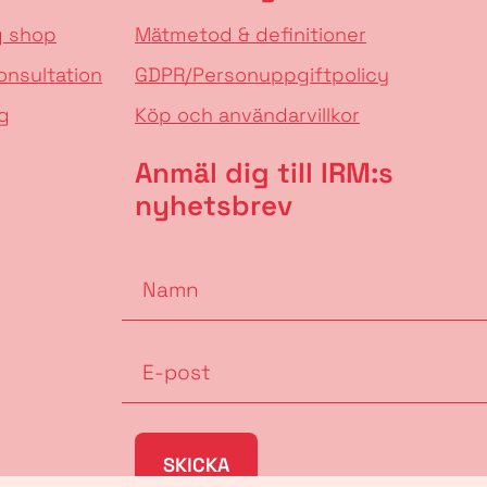
g shop
Mätmetod & definitioner
onsultation
GDPR/Personuppgiftpolicy
g
Köp och användarvillkor
Anmäl dig till IRM:s
nyhetsbrev
SKICKA