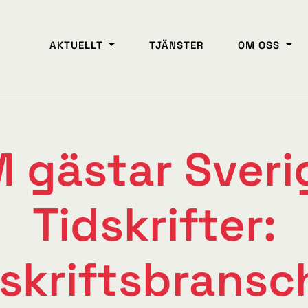
 i siffror
AKTUELLT
TJÄNSTER
OM OSS
M gästar Sveri
Tidskrifter:
skriftsbransc