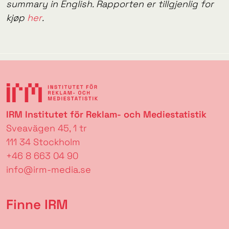
summary in English. Rapporten er tillgjenlig for
kjøp
her
.
IRM Institutet för Reklam- och Mediestatistik
Sveavägen 45, 1 tr
111 34 Stockholm
+46 8 663 04 90
info@irm-media.se
Finne IRM