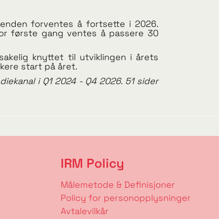
enden forventes å fortsette i 2026.
or første gang ventes å passere 30
elig knyttet til utviklingen i årets
akere start på året.
ekanal i Q1 2024 - Q4 2026. 51 sider
IRM Policy
Målemetode & Definisjoner
Policy for personopplysninger
Avtalevilkår