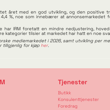
et året med en god utvikling, og den positive tr
e 4,4 %, noe som innebærer at annonsemarkedet f
ar IRM foretatt en mindre nedjustering, hovedsak
ere kategorier tilsier at markedet har hatt en noe sv
rske mediemarkedet i 2026, samt utvikling per medi
tillgjenlig for kjøp
her
.
RM
Tjenester
Butikk
Konsulenttjenester
Foredrag