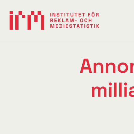
Anno
mill