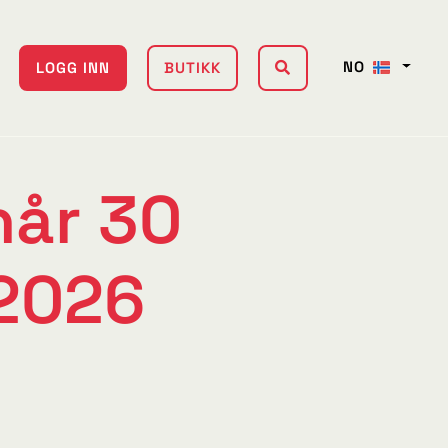
NO
LOGG INN
BUTIKK
år 30
 2026