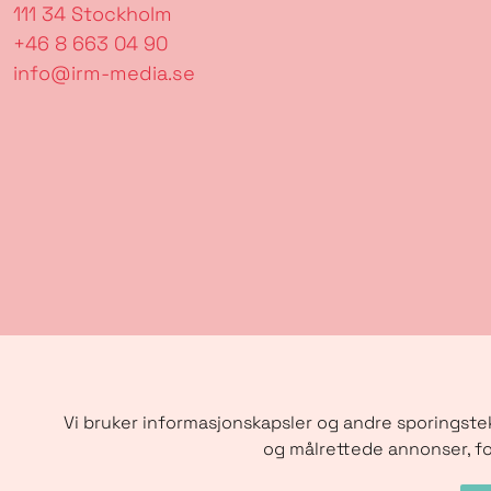
111 34 Stockholm
+46 8 663 04 90
info@irm-media.se
Vi bruker informasjonskapsler og andre sporingstek
og målrettede annonser, fo