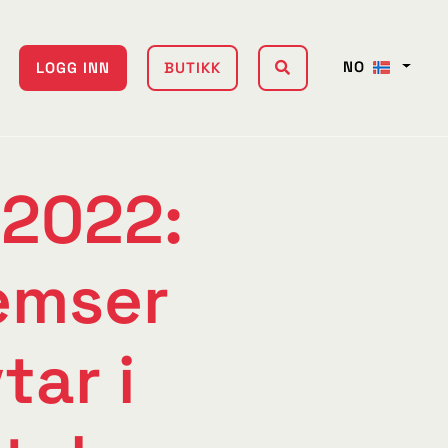
NO
LOGG INN
BUTIKK
 2022:
emser
tar i